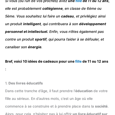
Si vous (ou l’un de vos proches) avez
une
fille
de 11 ou 12 ans,
elle est probablement
collégienne
, en classe de 6ème ou
5ème. Vous souhaitez lui faire un
cadeau
, et privilégiez ainsi
un produit
intelligent
, qui contribuera à son
développement
personnel et intellectuel.
Enfin, vous n’êtes également pas
contre un produit
sportif
, qui pourra l’aider à se défouler, et
canaliser son
énergie
.
Bref, voici 10 idées de cadeaux pour une
fille
de 11 ou 12 ans
:
1.
Des livres éducatifs
Dans cette tranche d’âge, il faut prendre l’
éducation
de votre
fille au sérieux. En d’autres mots, c’est un âge où elle
commence à se construire et à prendre place dans la
société
.
Alors, pour cela, n’hésitez pas à lui offrir
un livre éducatif sur