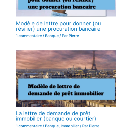
Modèle de lettre pour donner (ou
résilier) une procuration bancaire
1 commentaire
/
Banque
/ Par
Pierre
La lettre de demande de prêt
immobilier (banque ou courtier)
1 commentaire
/
Banque
,
Immobilier
/ Par
Pierre