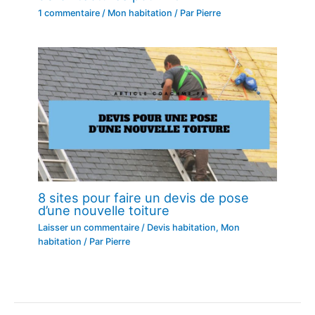
1 commentaire
/
Mon habitation
/ Par
Pierre
8 sites pour faire un devis de pose
d’une nouvelle toiture
Laisser un commentaire
/
Devis habitation
,
Mon
habitation
/ Par
Pierre