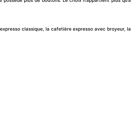
lle possède plus de boutons. Le choix n’appartient plus qu’à
e expresso classique, la cafetière expresso avec broyeur, la