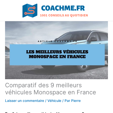
Aller
au
contenu
Comparatif des 9 meilleurs
véhicules Monospace en France
Laisser un commentaire
/
Véhicule
/ Par
Pierre