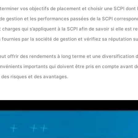
erminer vos objectifs de placement et choisir une SCPI dont l
de gestion et les performances passées de la SCPI correspond
charges qui s’appliquent à la SCPI afin de savoir si elle est re
 fournies par la société de gestion et vérifiez sa réputation s
ut offrir des rendements à long terme et une diversification d
onvénients importants qui doivent être pris en compte avant de
 des risques et des avantages.