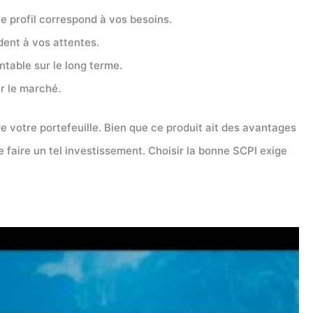
e profil correspond à vos besoins.
ent à vos attentes.
ntable sur le long terme.
ur le marché.
e votre portefeuille. Bien que ce produit ait des avantages
 faire un tel investissement. Choisir la bonne SCPI exige