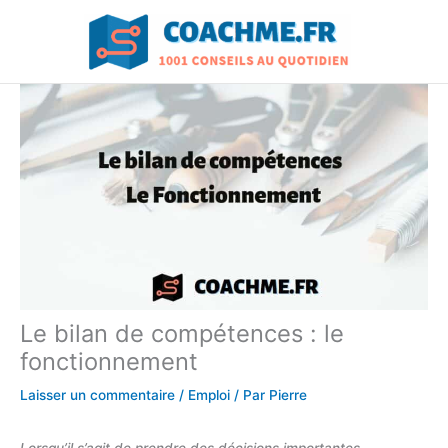
Aller
au
contenu
Le bilan de compétences : le
fonctionnement
Laisser un commentaire
/
Emploi
/ Par
Pierre
Lorsqu’il s’agit de prendre des décisions importantes