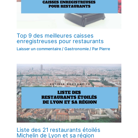
Top 9 des meilleures caisses
enregistreuses pour restaurants
Laisser un commentaire
/
Gastronomie
/ Par
Pierre
Liste des 21 restaurants étoilés
Michelin de Lyon et sa région