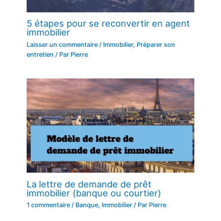
5 étapes pour se reconvertir en agent
immobilier
Laisser un commentaire
/
Immobilier
,
Préparer son
entretien
/ Par
Pierre
La lettre de demande de prêt
immobilier (banque ou courtier)
1 commentaire
/
Banque
,
Immobilier
/ Par
Pierre