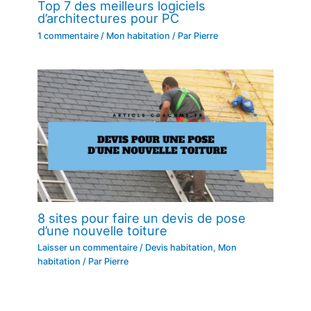
Top 7 des meilleurs logiciels
d’architectures pour PC
1 commentaire
/
Mon habitation
/ Par
Pierre
8 sites pour faire un devis de pose
d’une nouvelle toiture
Laisser un commentaire
/
Devis habitation
,
Mon
habitation
/ Par
Pierre