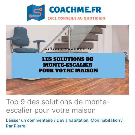
Aller
au
contenu
Top 9 des solutions de monte-
escalier pour votre maison
Laisser un commentaire
/
Devis habitation
,
Mon habitation
/
Par
Pierre