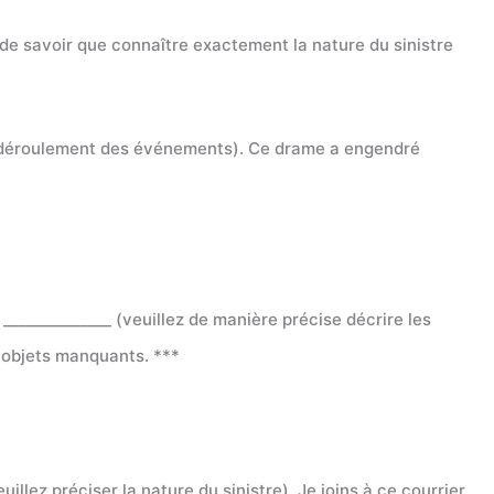
ant de savoir que connaître exactement la nature du sinistre
e le déroulement des événements). Ce drame a engendré
______________ (veuillez de manière précise décrire les
s objets manquants. ***
llez préciser la nature du sinistre). Je joins à ce courrier