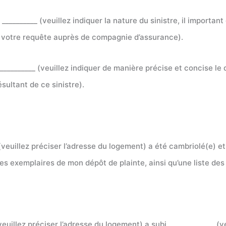
me __________ (veuillez indiquer la nature du sinistre, il import
votre requête auprès de compagnie d’assurance).
: ____________ (veuillez indiquer de manière précise et concis
sultant de ce sinistre).
euillez préciser l’adresse du logement) a été cambriolé(e) et 
des exemplaires de mon dépôt de plainte, ainsi qu’une liste de
illez préciser l’adresse du logement) a subi _____________ (veui