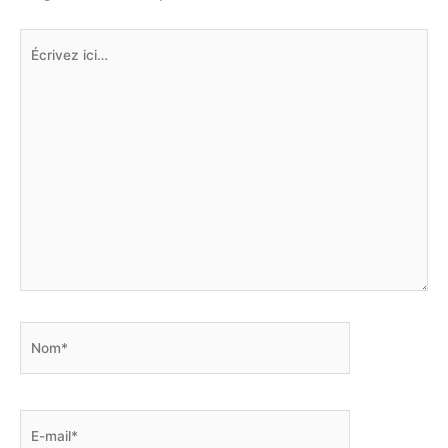
Écrivez
ici…
Nom*
E-