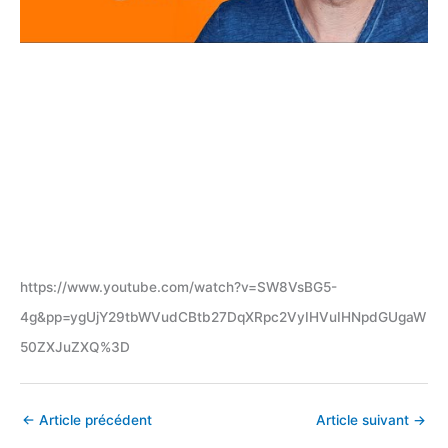
https://www.youtube.com/watch?v=SW8VsBG5-
4g&pp=ygUjY29tbWVudCBtb27DqXRpc2VyIHVuIHNpdGUgaW
50ZXJuZXQ%3D
←
Article précédent
Article suivant
→