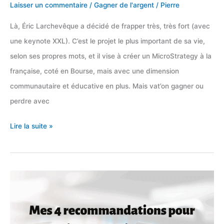
Laisser un commentaire
/
Gagner de l'argent
/
Pierre
Là, Éric Larchevêque a décidé de frapper très, très fort (avec
une keynote XXL). C’est le projet le plus important de sa vie,
selon ses propres mots, et il vise à créer un MicroStrategy à la
française, coté en Bourse, mais avec une dimension
communautaire et éducative en plus. Mais vat’on gagner ou
perdre avec
Mon
Lire la suite »
avis
cash
sur
The
Bitcoin
Society