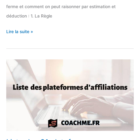
ferme et comment on peut raisonner par estimation et
déduction : 1. La Règle
Combien
Lire la suite »
de
bitcoin
a
Eric
Larcheveqe,
selon
nos
estimations
?