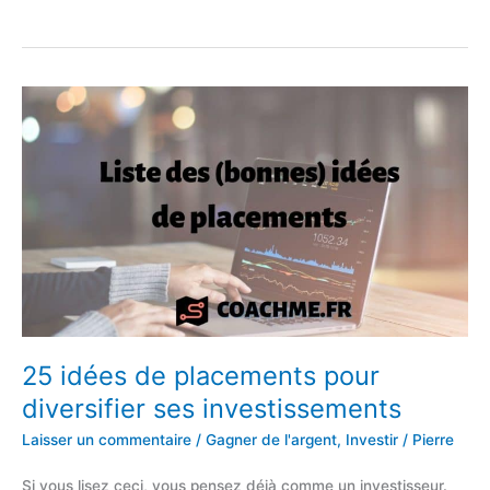
:
La
fiscalité
du
Plan
d’Épargne
Entreprise
25 idées de placements pour
diversifier ses investissements
Laisser un commentaire
/
Gagner de l'argent
,
Investir
/
Pierre
Si vous lisez ceci, vous pensez déjà comme un investisseur.