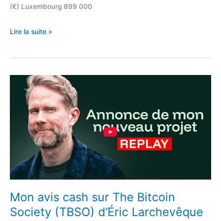
(€) Luxembourg 899 000
Tableau
Lire la suite »
comparatif
sur
le
patrimoine
des
ménages
dans
l’UE
Mon avis cash sur The Bitcoin
Society (TBSO) d’Éric Larchevêque