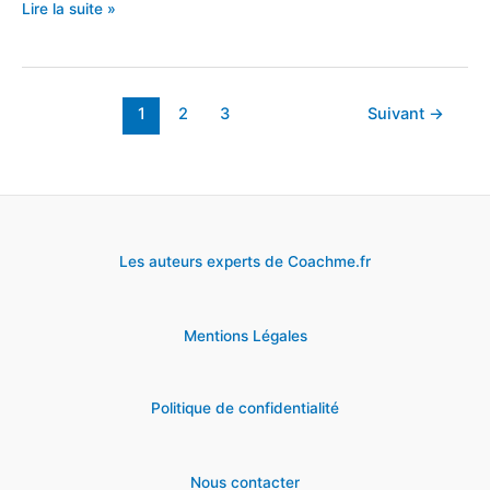
Mes
Lire la suite »
4
recommandations
pour
1
2
3
Suivant
→
baisser
le
tarif
du
Les auteurs experts de Coachme.fr
gaz
Mentions Légales
Politique de confidentialité
Nous contacter