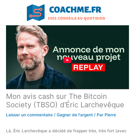
Aller
au
contenu
Mon avis cash sur The Bitcoin
Society (TBSO) d’Éric Larchevêque
Laisser un commentaire
/
Gagner de l'argent
/ Par
Pierre
Là, Éric Larchevêque a décidé de frapper très, très fort (avec