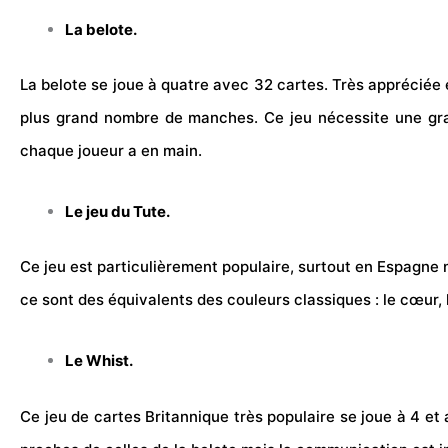
La belote.
La belote se joue à quatre avec 32 cartes. Très appréciée
plus grand nombre de manches. Ce jeu nécessite une gra
chaque joueur a en main.
Le jeu du Tute.
Ce jeu est particulièrement populaire, surtout en Espagne mê
ce sont des équivalents des couleurs classiques : le cœur, 
Le Whist.
Ce jeu de cartes Britannique très populaire se joue à 4 et