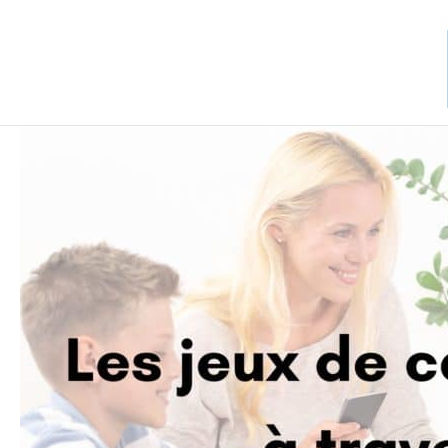
Aller
au
contenu