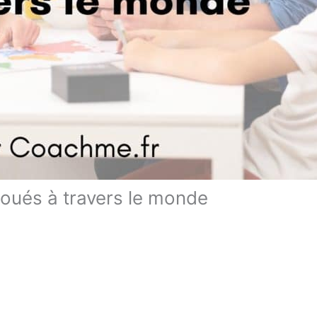
 joués à travers le monde