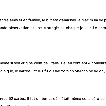
 entre amis et en famille, le but est d’amasser le maximum de
nde observation et une stratégie de chaque joueur. Le nomb
me si son origine vient de l’Italie. Ce jeu contient 4 couleur
la pique, le carreau et le trèfle. Une version Marocaine de ce
 avec 52 cartes. Il fut un temps où il était même considéré 