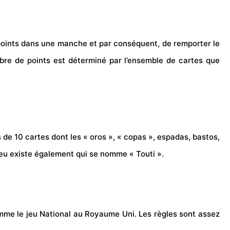
 points dans une manche et par conséquent, de remporter le
re de points est déterminé par l’ensemble de cartes que
s de 10 cartes dont les « oros », « copas », espadas, bastos,
 jeu existe également qui se nomme « Touti ».
comme le jeu National au Royaume Uni. Les règles sont assez