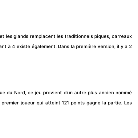
 et les glands remplacent les traditionnels piques, carreaux
ant à 4 existe également. Dans la première version, il y a 2
ique du Nord, ce jeu provient d’un autre plus ancien nommé
premier joueur qui atteint 121 points gagne la partie. Les