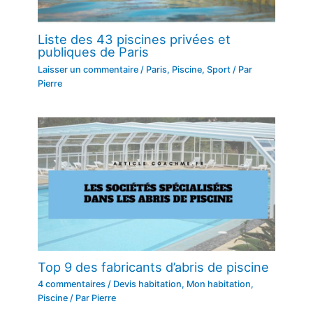
Liste des 43 piscines privées et
publiques de Paris
Laisser un commentaire
/
Paris
,
Piscine
,
Sport
/ Par
Pierre
Top 9 des fabricants d’abris de piscine
4 commentaires
/
Devis habitation
,
Mon habitation
,
Piscine
/ Par
Pierre