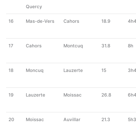
Quercy
16
Mas-de-Vers
Cahors
18.9
4h
17
Cahors
Montcuq
31.8
8h
18
Moncuq
Lauzerte
15
3h
19
Lauzerte
Moissac
26.8
6h
20
Moissac
Auvillar
21.3
5h