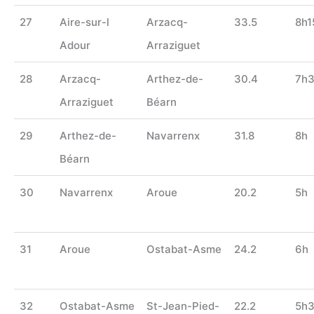
27
Aire-sur-l
Arzacq-
33.5
8h1
Adour
Arraziguet
28
Arzacq-
Arthez-de-
30.4
7h
Arraziguet
Béarn
29
Arthez-de-
Navarrenx
31.8
8h
Béarn
30
Navarrenx
Aroue
20.2
5h
31
Aroue
Ostabat-Asme
24.2
6h
32
Ostabat-Asme
St-Jean-Pied-
22.2
5h