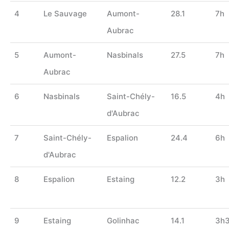
4
Le Sauvage
Aumont-
28.1
7h
Aubrac
5
Aumont-
Nasbinals
27.5
7h
Aubrac
6
Nasbinals
Saint-Chély-
16.5
4h
d'Aubrac
7
Saint-Chély-
Espalion
24.4
6h
d'Aubrac
8
Espalion
Estaing
12.2
3h
9
Estaing
Golinhac
14.1
3h