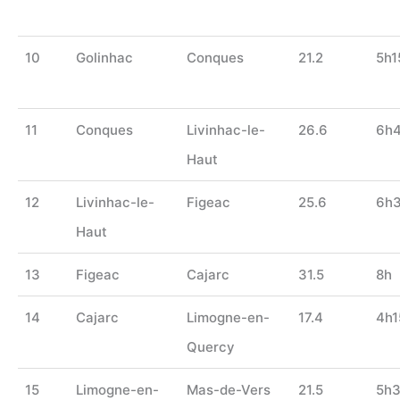
10
Golinhac
Conques
21.2
5h1
11
Conques
Livinhac-le-
26.6
6h
Haut
12
Livinhac-le-
Figeac
25.6
6h
Haut
13
Figeac
Cajarc
31.5
8h
14
Cajarc
Limogne-en-
17.4
4h1
Quercy
15
Limogne-en-
Mas-de-Vers
21.5
5h