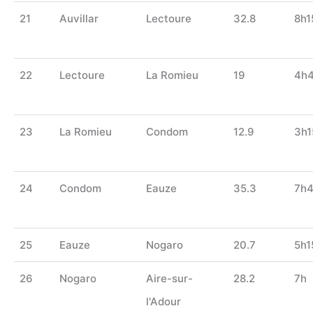
21
Auvillar
Lectoure
32.8
8h1
22
Lectoure
La Romieu
19
4h
23
La Romieu
Condom
12.9
3h1
24
Condom
Eauze
35.3
7h
25
Eauze
Nogaro
20.7
5h1
26
Nogaro
Aire-sur-
28.2
7h
l'Adour