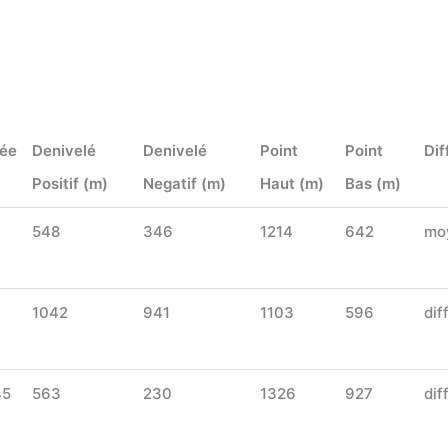
ée
Denivelé
Denivelé
Point
Point
Dif
Positif (m)
Negatif (m)
Haut (m)
Bas (m)
548
346
1214
642
mo
1042
941
1103
596
diff
45
563
230
1326
927
diff