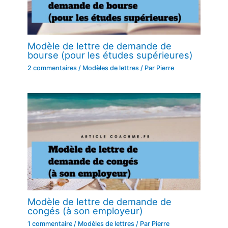
Modèle de lettre de demande de
bourse (pour les études supérieures)
2 commentaires
/
Modèles de lettres
/ Par
Pierre
Modèle de lettre de demande de
congés (à son employeur)
1 commentaire
/
Modèles de lettres
/ Par
Pierre