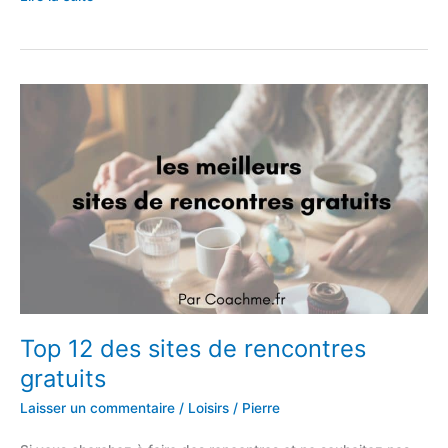
5
meilleurs
parfums
femme
Top 12 des sites de rencontres
gratuits
Laisser un commentaire
/
Loisirs
/
Pierre