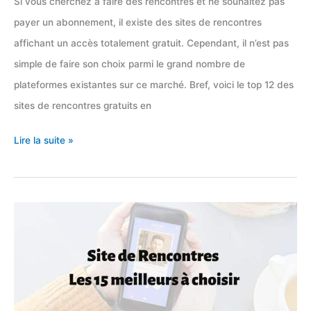
Si vous cherchez à faire des rencontres et ne souhaitez pas
payer un abonnement, il existe des sites de rencontres
affichant un accès totalement gratuit. Cependant, il n’est pas
simple de faire son choix parmi le grand nombre de
plateformes existantes sur ce marché. Bref, voici le top 12 des
sites de rencontres gratuits en
Top
Lire la suite »
12
des
sites
de
rencontres
gratuits