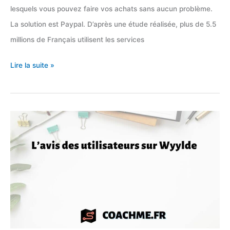
lesquels vous pouvez faire vos achats sans aucun problème.
La solution est Paypal. D’après une étude réalisée, plus de 5.5
millions de Français utilisent les services
TOP
Lire la suite »
30
des
sites
e-
commerce
où
l’on
peut
payer
avec