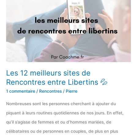
Wyylde
(Et
ça
taille
sec
!
😵)
Les 12 meilleurs sites de
Rencontres entre Libertins 💦
1 commentaire
/
Rencontres
/
Pierre
Nombreuses sont les personnes cherchant à ajouter du
piquant à leurs routines quotidiennes de nos jours. En effet,
qu’il s’agisse de femmes et ou d’hommes mariées, de
célibataires ou de personnes en couples, de plus en plus