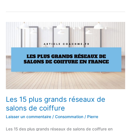
semi-
permanent
:
Guide
pour
les
débutants
Les 15 plus grands réseaux de
salons de coiffure
Laisser un commentaire
/
Consommation
/
Pierre
Les 15 des plus grands réseaux de salons de coiffure en