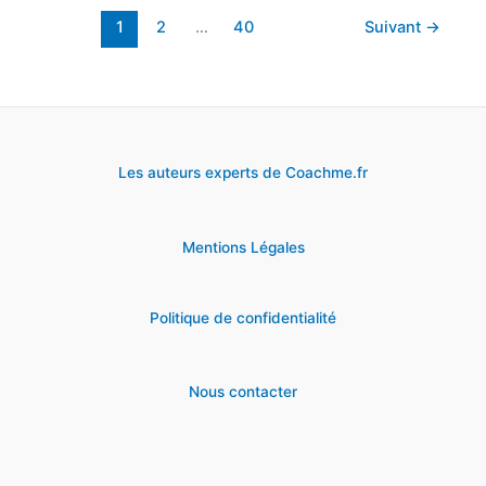
:
1
2
…
40
Suivant
→
15
à
choisir
en
Les auteurs experts de Coachme.fr
2024
🏅
Mentions Légales
Politique de confidentialité
Nous contacter