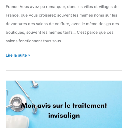
France Vous avez pu remarquer, dans les villes et villages de
France, que vous croiserez souvent les mêmes noms sur les
devantures des salons de coiffure, avec le même design des
boutiques, souvent les mêmes tarifs… C’est parce que ces
salons fonctionnent tous sous
Les
Lire la suite »
15
plus
grands
réseaux
de
salons
de
coiffure