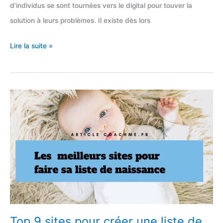
d’individus se sont tournées vers le digital pour touver la
solution à leurs problèmes. Il existe dès lors
Les
Lire la suite »
12
meilleurs
sites
de
Rencontres
entre
Libertins
💦
Top 9 sites pour créer une liste de