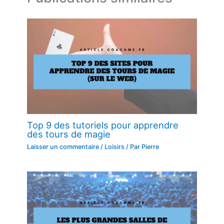
Top 9 des tutoriels pour apprendre
des tours de magie
Laisser un commentaire
/
Loisirs
/ Par
Pierre