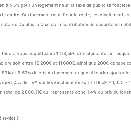
n à 5,5% pour un logement neuf, la taxe de publicité foncière
 le cadre d’un logement neuf. Pour le reste, les émoluments s
 notaire. De plus la taxe de la contribution de sécurité immobi
l faudra vous acquittez de 1 118,59€ d’émoluments sur lesquel
ncière soit entre
10 200€
et
11 600€
, ainsi que
200€
de taxe de
5,87%
et
6,57%
du prix du logement auquel il faudra ajouter le
s que 5,5% de TVA sur les émoluments soit 1 118,59 x 1,055 =
1
un total de
2 800,11€
qui représente donc
1,4%
du prix du logem
 régler ?