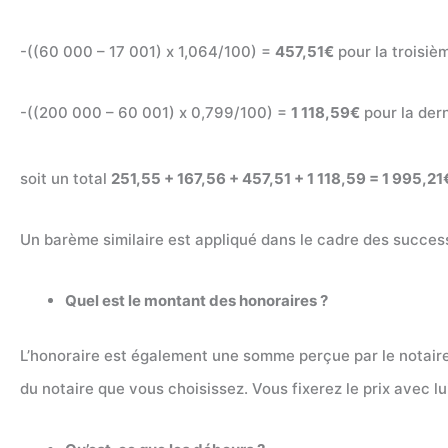
-((60 000 – 17 001) x 1,064/100) =
457,51€
pour la troisiè
-((200 000 – 60 001) x 0,799/100) =
1 118,59€
pour la der
soit un total
251,55 + 167,56 + 457,51 + 1 118,59 = 1 995,21
Un barème similaire est appliqué dans le cadre des succes
Quel est le montant des honoraires ?
L’honoraire est également une somme perçue par le notaire
du notaire que vous choisissez. Vous fixerez le prix avec lu