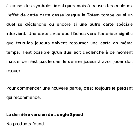
à cause des symboles identiques mais à cause des couleurs.
L’effet de cette carte cesse lorsque le Totem tombe ou si un
duel se déclenche ou encore si une autre carte spéciale
intervient. Une carte avec des flèches vers l’extérieur signifie
que tous les joueurs doivent retourner une carte en même
temps. Il est possible qu’un duel soit déclenché à ce moment
mais si ce n’est pas le cas, le dernier joueur à avoir jouer doit
rejouer.
Pour commencer une nouvelle partie, c’est toujours le perdant
qui recommence.
La dernière version du Jungle Speed
No products found.