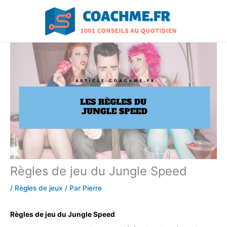
Aller
au
contenu
Règles de jeu du Jungle Speed
/
Règles de jeux
/ Par
Pierre
Règles
de jeu du Jungle Speed