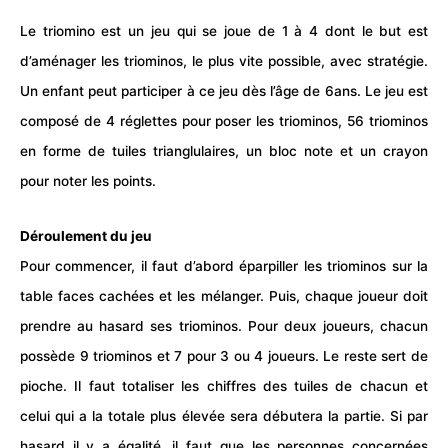
Le triomino est un jeu qui se joue de 1 à 4 dont le but est
d’aménager les triominos, le plus vite possible, avec stratégie.
Un enfant peut participer à ce jeu dès l’âge de 6ans. Le jeu est
composé de 4 réglettes pour poser les triominos, 56 triominos
en forme de tuiles trianglulaires, un bloc note et un crayon
pour noter les
points
.
Déroulement du jeu
Pour commencer, il faut d’abord éparpiller les triominos sur la
table faces cachées et les mélanger. Puis, chaque joueur doit
prendre au hasard ses triominos. Pour deux joueurs, chacun
possède 9 triominos et 7 pour 3 ou 4 joueurs. Le reste sert de
pioche. Il faut totaliser les chiffres des tuiles de chacun et
celui qui a la totale plus élevée sera débutera la partie. Si par
hasard il y a égalité, il faut que les personnes concernées