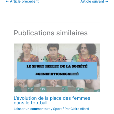
←
Article précédent
Article suivant
→
Publications similaires
L’évolution de la place des femmes
dans le football
Laisser un commentaire
/
Sport
/ Par
Claire Allard