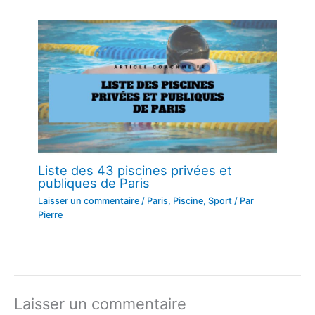
Liste des 43 piscines privées et
publiques de Paris
Laisser un commentaire
/
Paris
,
Piscine
,
Sport
/ Par
Pierre
Laisser un commentaire