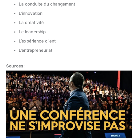
La conduite du changement
L’innovation
La créativité
Le leadership
L’expérience client
L’entrepreneuriat
Sources :