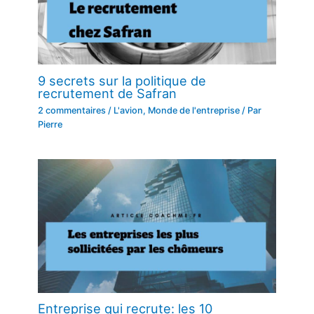
9 secrets sur la politique de
recrutement de Safran
2 commentaires
/
L'avion
,
Monde de l'entreprise
/ Par
Pierre
Entreprise qui recrute: les 10