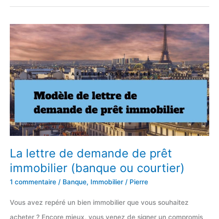
pour
louer
un
box
de
stockage
entre
particuliers
La lettre de demande de prêt
immobilier (banque ou courtier)
1 commentaire
/
Banque
,
Immobilier
/
Pierre
Vous avez repéré un bien immobilier que vous souhaitez
acheter ? Encore mieux, vous venez de signer un compromis