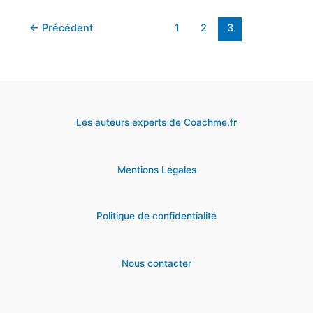
pour
se
←
Précédent
1
2
3
reconvertir
en
agent
immobilier
Les auteurs experts de Coachme.fr
Mentions Légales
Politique de confidentialité
Nous contacter