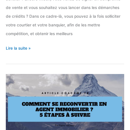
de vente et vous souhaitez vous lancer dans les démarches
de crédits ? Dans ce cadre-là, vous pouvez à la fois solliciter
votre courtier et votre banquier, afin de les mettre
compétition, et obtenir les meilleurs
La
Lire la suite »
lettre
de
demande
de
prêt
immobilier
(banque
ou
courtier)