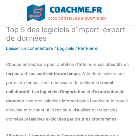
Aller
au
contenu
Top 5 des logiciels d’import-export
de données
Laisser un commentaire
/
Logiciels
/ Par
Pierre
Chaque entreprise a pour ambition d’atteindre ses objectifs en
respectant ses
contraintes de temps
. Afin de minimiser ces
pertes de temps, il est nécessaire de cultiver le
travail
collaboratif
.
Les logiciels d’importation et d’exportation de
données
sont des solutions informatiques favorisant le travail
d’équipe et qui sont utilisées pour visualiser et traiter des
données préalables exploitées par d’autres programmes.
1.Eudonet : L’importation et l’exportation de données au