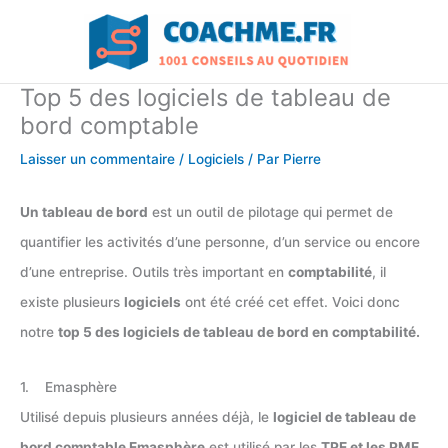
Aller
au
contenu
Top 5 des logiciels de tableau de
bord comptable
Laisser un commentaire
/
Logiciels
/ Par
Pierre
Un tableau de bord
est un outil de pilotage qui permet de
quantifier les activités d’une personne, d’un service ou encore
d’une entreprise. Outils très important en
comptabilité
, il
existe plusieurs
logiciels
ont été créé cet effet. Voici donc
notre
top 5 des logiciels de tableau de bord en comptabilité.
1. Emasphère
Utilisé depuis plusieurs années déjà, le
logiciel de tableau de
bord comptable Emasphère
est utilisé par les
TPE et les PME
.