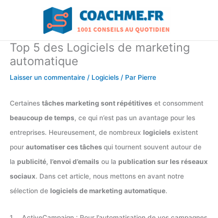
Aller
au
contenu
Top 5 des Logiciels de marketing
automatique
Laisser un commentaire
/
Logiciels
/ Par
Pierre
Certaines
tâches marketing sont répétitives
et consomment
beaucoup de temps
, ce qui n’est pas un avantage pour les
entreprises. Heureusement, de nombreux
logiciels
existent
pour
automatiser ces tâches
qui tournent souvent autour de
la
publicité
,
l’envoi d’emails
ou la
publication sur les réseaux
sociaux
. Dans cet article, nous mettons en avant notre
sélection de
logiciels de marketing automatique
.
1. ActiveCampaign : Pour l’automatisation de vos campagnes