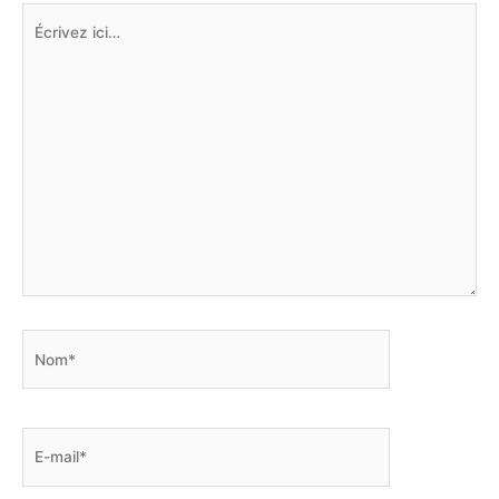
Écrivez
ici…
Nom*
E-
mail*