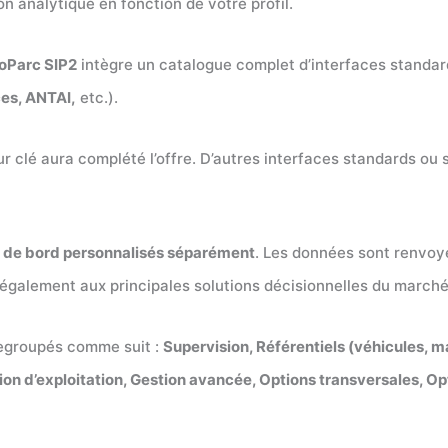
ion analytique en fonction de votre profil.
foParc SIP2
intègre un catalogue complet d’interfaces standar
ces, ANTAI,
etc.).
ur clé aura complété l’offre. D’autres interfaces standards ou
x de bord personnalisés séparément
. Les données sont renvoy
 également aux principales solutions décisionnelles du marché 
 regroupés comme suit :
Supervision, Référentiels (véhicules, ma
ion d’exploitation, Gestion avancée, Options transversales, Op