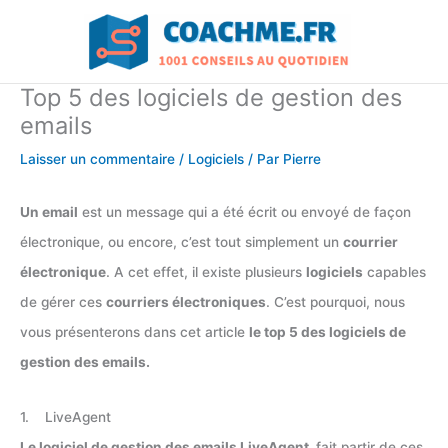
Aller
au
contenu
Top 5 des logiciels de gestion des
emails
Laisser un commentaire
/
Logiciels
/ Par
Pierre
Un email
est un message qui a été écrit ou envoyé de façon
électronique, ou encore, c’est tout simplement un
courrier
électronique
. A cet effet, il existe plusieurs
logiciels
capables
de gérer ces
courriers électroniques
. C’est pourquoi, nous
vous présenterons dans cet article
le top 5 des logiciels de
gestion des emails.
1. LiveAgent
Le logiciel de gestion des emails LiveAgent,
fait partir de ces