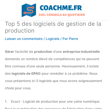
Aller
au
contenu
Top 5 des logiciels de gestion de la
production
Laisser un commentaire
/
Logiciels
/ Par
Pierre
Gérer
l’activité de
production
d’une
entreprise industrielle
demande un nombre élevé de compétences qui ne peuvent
être connues d’une seule personne. Heureusement, il existe
des
logiciels de GPAO
pour remédier à ce problème. Nous
vous présentons ici 5 logiciels que nous avons soigneusement
choisi pour vous.
1. Exact : Logiciel de production pour une usine numérique
Pour la numérisation des processus de fabrication dans votre