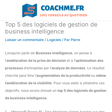
Aller
au
contenu
Top 5 des logiciels de gestion de
business intelligence
Laisser un commentaire
/
Logiciels
/ Par
Pierre
Lorsqu’on parle de
Business intelligence
, on pense à
l’
amélioration de la prise de décision
et à l’
optimisation des
processus
d’entreprise par l’
analyse de données
. Le résultat
cherché peut être l’
augmentation de la productivité
ou
même
l’amélioration de la visibilité
. Pour vous aider à atteindre ces
objectifs, nous avons dressé un
top 5 des logiciels de gestion
de business intelligence
.
1. Microsoft Power BI : Des décisions claires basées sur des