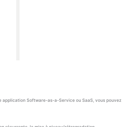
une application Software-as-a-Service ou SaaS, vous pouvez
on récurrente, la mise à niveau/rétrogradation