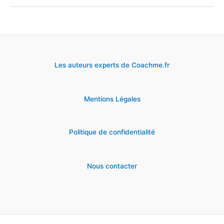
son
ikigaï
pour
donner
Les auteurs experts de Coachme.fr
du
sens
Mentions Légales
à
sa
vie ?
Politique de confidentialité
Nous contacter