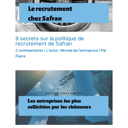
9 secrets sur la politique de
recrutement de Safran
2 commentaires
/
L'avion
,
Monde de l'entreprise
/ Par
Pierre