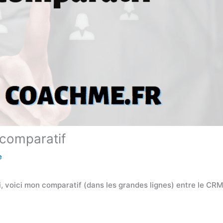
comparatif
e
si, voici mon comparatif (dans les grandes lignes) entre le CR