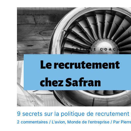
9 secrets sur la politique de recrutement
2 commentaires
/
L'avion
,
Monde de l'entreprise
/ Par
Pierr