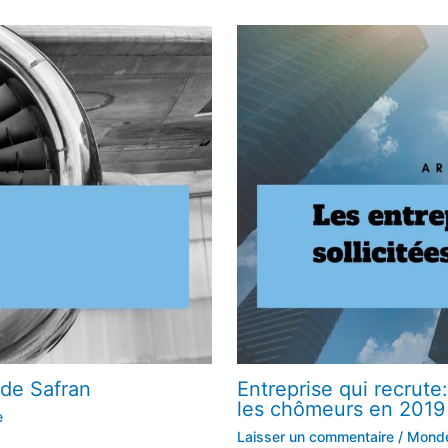
 de Safran
Entreprise qui recrute:
les chômeurs en 2019
e
Laisser un commentaire
/
Monde 