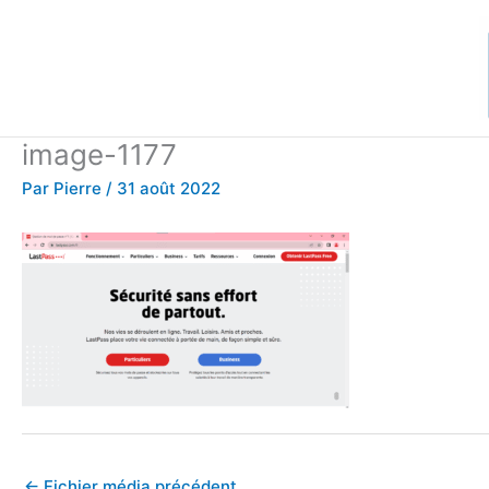
Aller
au
contenu
image-1177
Par
Pierre
/
31 août 2022
←
Fichier média précédent