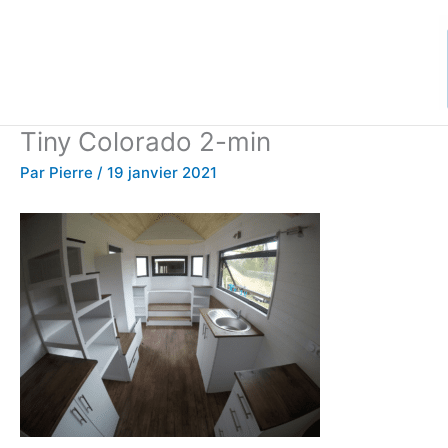
Aller
au
contenu
Tiny Colorado 2-min
Par
Pierre
/
19 janvier 2021