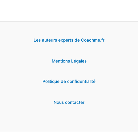
sites
de
streaming
FR
Les auteurs experts de Coachme.fr
pour
films
Mentions Légales
&
séries
Politique de confidentialité
Nous contacter