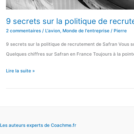
9 secrets sur la politique de recru
2 commentaires
/
L'avion
,
Monde de l'entreprise
/
Pierre
9 secrets sur la politique de recrutement de Safran Vous s
Quelques chiffres sur Safran en France Toujours à la poi
9
Lire la suite »
secrets
sur
la
politique
de
Les auteurs experts de Coachme.fr
recrutement