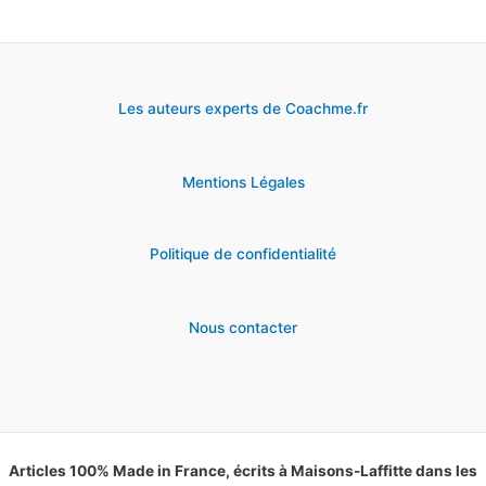
sites
pour
faire
Les auteurs experts de Coachme.fr
ses
paris
Mentions Légales
sportifs
en
ligne
Politique de confidentialité
Nous contacter
Articles 100% Made in France, écrits à Maisons-Laffitte dans les