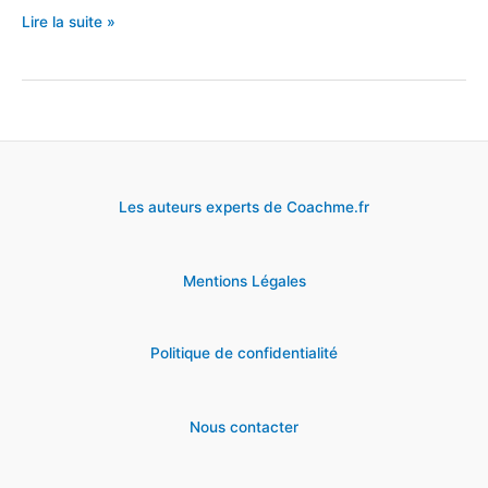
Email
Lire la suite »
(ou
lettre)
pour
faire
opposition
Les auteurs experts de Coachme.fr
pour
une
Mentions Légales
fraude
par
carte
Politique de confidentialité
bancaire
Nous contacter