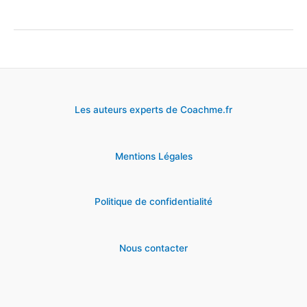
informations
sur
la
politique
de
Les auteurs experts de Coachme.fr
recrutement
chez
Mentions Légales
LVMH.
Politique de confidentialité
Nous contacter