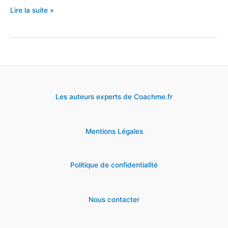
Modèle
Lire la suite »
gratuit
de
lettre
de
remerciement
Les auteurs experts de Coachme.fr
(à
personnaliser)
Mentions Légales
Politique de confidentialité
Nous contacter