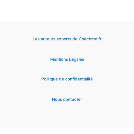
sur
la
politique
de
Les auteurs experts de Coachme.fr
recrutement
de
Mentions Légales
La
Poste
Politique de confidentialité
Nous contacter