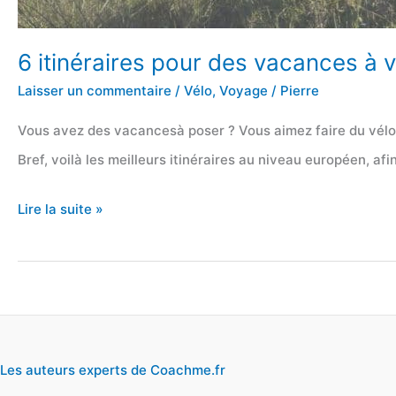
6 itinéraires pour des vacances à v
Laisser un commentaire
/
Vélo
,
Voyage
/
Pierre
Vous avez des vacancesà poser ? Vous aimez faire du vélo 
Bref, voilà les meilleurs itinéraires au niveau européen, af
6
Lire la suite »
itinéraires
pour
des
vacances
à
Les auteurs experts de Coachme.fr
vélo