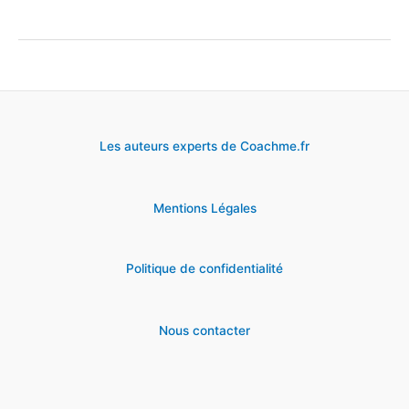
sites
pour
télécharger
des
images
Les auteurs experts de Coachme.fr
gratuites
&
Mentions Légales
libres
de
droits
Politique de confidentialité
Nous contacter