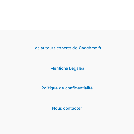
images
drôles
sur
les
entretiens
Les auteurs experts de Coachme.fr
d’embauche
Mentions Légales
Politique de confidentialité
Nous contacter